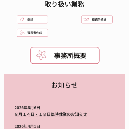
取り扱い業務
グ
グ
リ
リ
ッ
ッ
グ
ド
ド
リ
カ
カ
ッ
ラ
ラ
ド
ム
ム
カ
ア
ア
ラ
イ
イ
ム
テ
テ
ア
ム
ム
イ
リ
リ
テ
お知らせ
ン
ン
ム
ク
ク
リ
ン
ク
2026年8月6日
８月１４日・１８日臨時休業のお知らせ
2026年4月1日