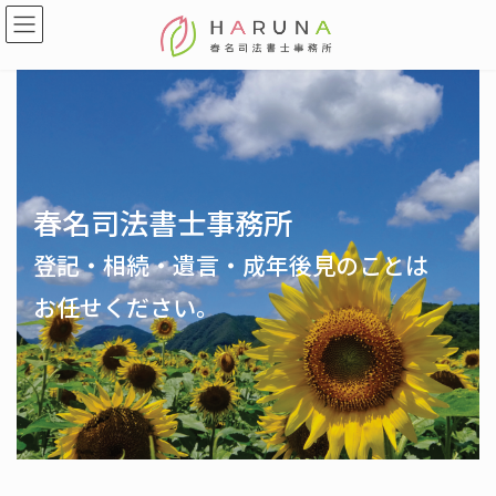
コ
ナ
ン
ビ
テ
ゲ
ン
ー
ツ
シ
へ
ョ
ス
ン
キ
に
ッ
移
プ
動
春名司法書士事務所
登記・相続・遺言・成年後見のことは
お任せください。